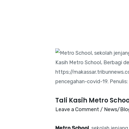
Skip
to
content
Tali Kasih Metro Sch
Leave a Comment
/
News/Blo
Metro School
, sekolah jenja