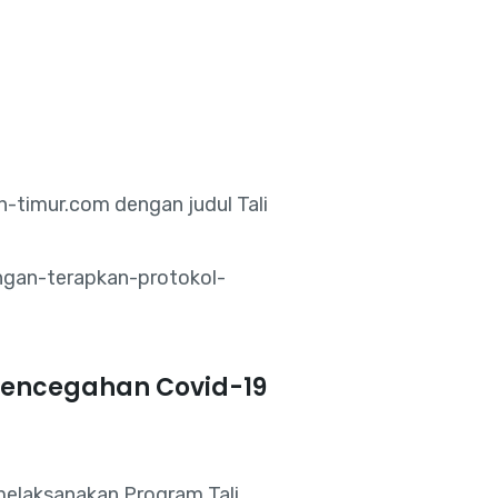
ment
News/Blogs & Events
Contact Us
 Pencegahan Covid-19
melaksanakan Program Tali