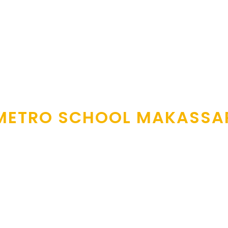
METRO SCHOOL MAKASSA
 The Seeds Of 
and fostering care to all learners under our care
.