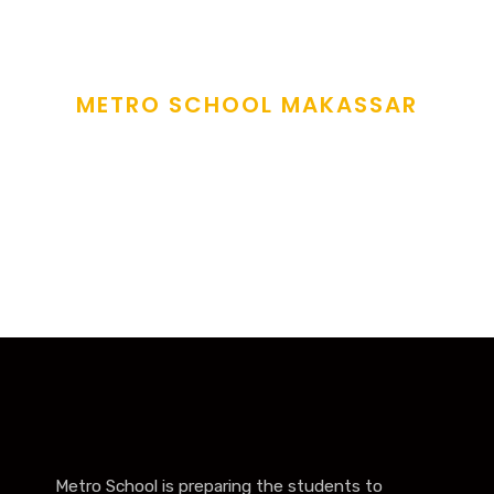
METRO SCHOOL MAKASSAR
Sow The Seeds Of
Love
and fostering care to all learners under our care
.
Metro School is preparing the students to